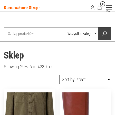
Przejdź
0
Karnawałowe Stroje
do
Menu
treści
Kategorie
Sklep
Showing 29–56 of 4230 results