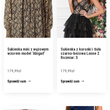
Sukienka mini z wężowym
Sukienka z koronki i tiulu
wzorem model ‘Abigail’
czarno-beżowa Lonne 2
Rozmiar: S
179,99
zł
179,99
zł
Sprawdź sam
Sprawdź sam