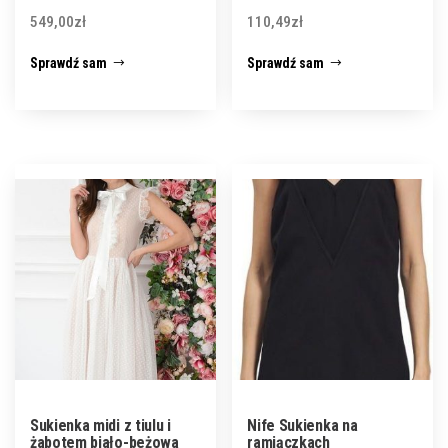
549,00
zł
110,49
zł
Sprawdź sam
Sprawdź sam
Sukienka midi z tiulu i
Nife Sukienka na
żabotem biało-beżowa
ramiączkach