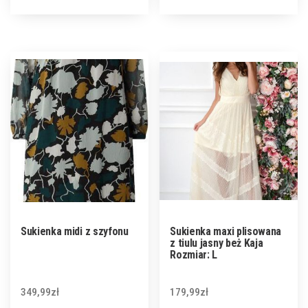
Sukienka midi z szyfonu
Sukienka maxi plisowana
z tiulu jasny beż Kaja
Rozmiar: L
349,99
zł
179,99
zł