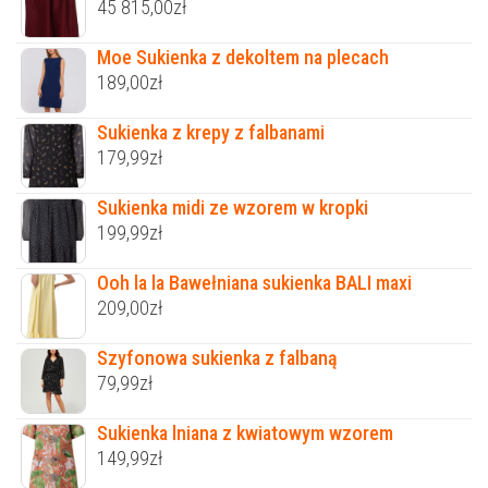
45 815,00
zł
Moe Sukienka z dekoltem na plecach
189,00
zł
Sukienka z krepy z falbanami
179,99
zł
Sukienka midi ze wzorem w kropki
199,99
zł
Ooh la la Bawełniana sukienka BALI maxi
209,00
zł
Szyfonowa sukienka z falbaną
79,99
zł
Sukienka lniana z kwiatowym wzorem
149,99
zł