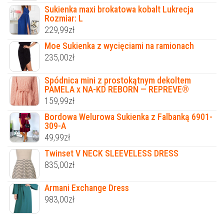
Sukienka maxi brokatowa kobalt Lukrecja
Rozmiar: L
229,99
zł
Moe Sukienka z wycięciami na ramionach
235,00
zł
Spódnica mini z prostokątnym dekoltem
PAMELA x NA-KD REBORN — REPREVE®
159,99
zł
Bordowa Welurowa Sukienka z Falbanką 6901-
309-A
49,99
zł
Twinset V NECK SLEEVELESS DRESS
835,00
zł
Armani Exchange Dress
983,00
zł