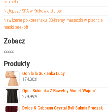
skalpela
Najlepsze SPA w Krakowie dla par
Nawilżenie po koreańsku: BB-kremy, maseczki w płachcie i
maski peel-off
Zobacz
zzzzz
Produkty
Ooh la la Sukienka Lucy
174,30
zł
Opus Sukienka Z Bawełny Model ‘Wajoni’
279,99
zł
Dolce & Gabbana Crystal Ball Suknia Fraczek