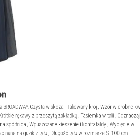
on
 BROADWAY, Czysta wiskoza , Taliowany krój , Wzór w drobne kwi
 Krótkie rękawy z przeszytą zakładką , Tasiemka w talii , Odznacza
na spódnica , Wpuszczane kieszenie i kontrafałdy , Wycięcie w
zapinane na guzik z tyłu , Długość tyłu w rozmiarze S: 100 cm