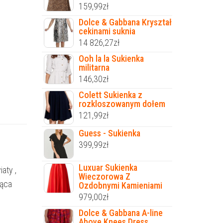
159,99
zł
Dolce & Gabbana Kryształ
cekinami suknia
14 826,27
zł
Ooh la la Sukienka
militarna
146,30
zł
Colett Sukienka z
rozkloszowanym dołem
121,99
zł
Guess - Sukienka
399,99
zł
Luxuar Sukienka
aty ,
Wieczorowa Z
jąca
Ozdobnymi Kamieniami
979,00
zł
Dolce & Gabbana A-line
Above Knees Dress