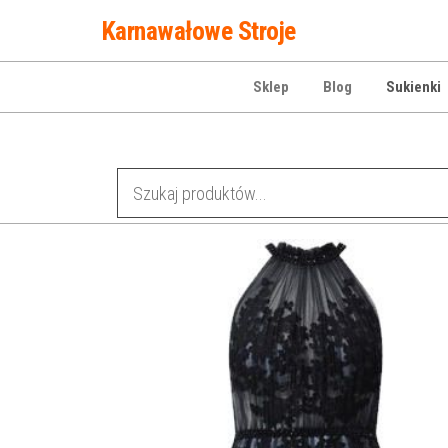
Przejdź
Karnawałowe Stroje
do
treści
Sklep
Blog
Sukienki
Kategorie