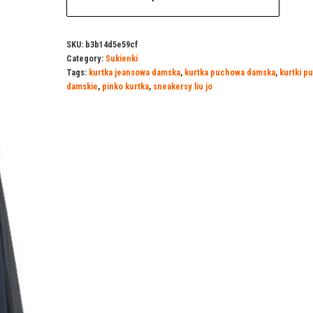
SKU:
b3b14d5e59cf
Category:
Sukienki
Tags:
kurtka jeansowa damska
,
kurtka puchowa damska
,
kurtki p
damskie
,
pinko kurtka
,
sneakersy liu jo