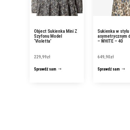
Object Sukienka Mini Z
Sukienka w stylu
Szyfonu Model
asymetrycznym 
‘Violetta’
– WHITE – 40
229,99
zł
649,90
zł
Sprawdź sam
Sprawdź sam