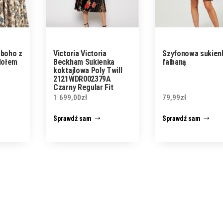
 boho z
Victoria Victoria
Szyfonowa sukien
dołem
Beckham Sukienka
falbaną
koktajlowa Poly Twill
2121WDR002379A
Czarny Regular Fit
1 699,00
zł
79,99
zł
Sprawdź sam
Sprawdź sam