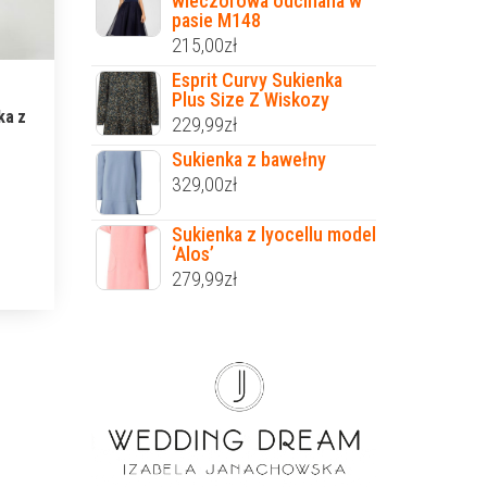
wieczorowa odcinana w
pasie M148
215,00
zł
Esprit Curvy Sukienka
Plus Size Z Wiskozy
ka z
229,99
zł
Sukienka z bawełny
329,00
zł
Sukienka z lyocellu model
‘Alos’
279,99
zł