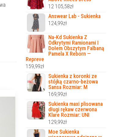
owa
12 105,58
zł
Answear Lab - Sukienka
124,99
zł
Na-Kd Sukienka Z
Odkrytymi Ramionami I
Dołem Obszytym Falbaną
Pamela X Reborn —
Repreve
159,99
zł
Sukienka z koronki ze
stójką czarno-beżowa
Sansa Rozmiar: M
169,99
zł
Sukienka maxi plisowana
długi rękaw czerwona
Klare Rozmiar: UNI
129,99
zł
Moe Sukienka