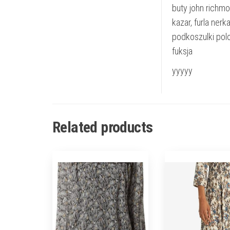
buty john richmo
kazar, furla ner
podkoszulki polo
fuksja
yyyyy
Related products