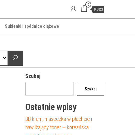
0
0,00zł
Sukienki i spódnice ciążowe
Szukaj
Szukaj
Ostatnie wpisy
BB krem, maseczka w płachcie i
nawilżający toner — koreańska