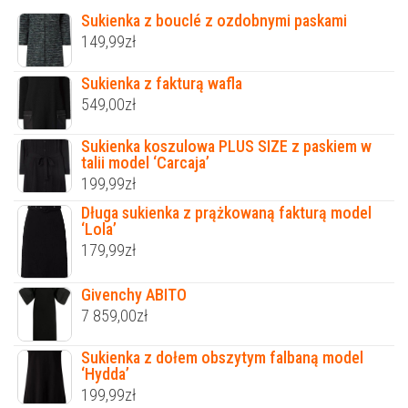
Sukienka z bouclé z ozdobnymi paskami
149,99
zł
Sukienka z fakturą wafla
549,00
zł
Sukienka koszulowa PLUS SIZE z paskiem w
talii model ‘Carcaja’
199,99
zł
Długa sukienka z prążkowaną fakturą model
‘Lola’
179,99
zł
Givenchy ABITO
7 859,00
zł
Sukienka z dołem obszytym falbaną model
‘Hydda’
199,99
zł