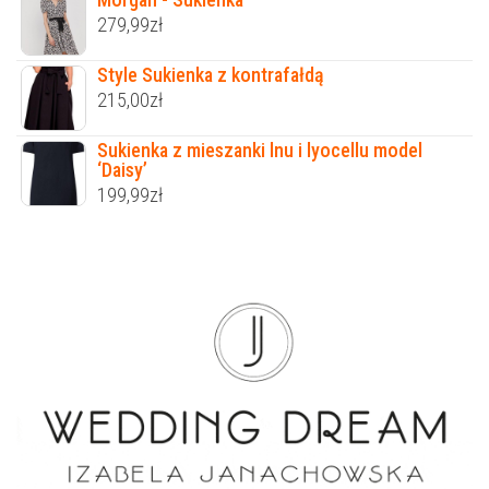
279,99
zł
Style Sukienka z kontrafałdą
215,00
zł
Sukienka z mieszanki lnu i lyocellu model
‘Daisy’
199,99
zł