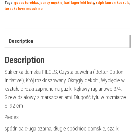
Tags:
guess torebka
,
jeansy męskie
,
karl lagerfeld buty
,
ralph lauren koszula
,
torebka love moschino
Description
Description
Sukienka damska PIECES, Czysta bawełna (‘Better Cotton
Initiative’), Krój rozkloszowany, Okrągły dekolt , Wycięcie w
kształcie łezki zapinane na guzik, Rękawy raglanowe 3/4,
Szew działowy z marszczeniami, Długość tyłu w rozmiarze
S: 92 cm
Pieces
spódnica długa czarna, długie spódnice damskie, szalik