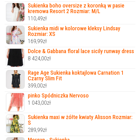
Sukienka boho oversize z koronką w pasie
kremowa Resort 2 Rozmiar: M/L
110,49
zł
Sukienka midi w kolorowe kleksy Lindsay
Rozmiar: XS
169,99
zł
Dolce & Gabbana floral lace sicily runway dress
8 424,00
zł
Rage Age Sukienka koktajlowa Carnation 1
Czarny Slim Fit
399,00
zł
pinko Spódniczka Nervoso
1 043,00
zł
Sukienka maxi w żółte kwiaty Alisson Rozmiar:
S
289,99
zł
Morgan - Sukienka