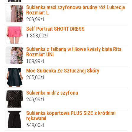
Sukienka maxi szyfonowa brudny róż Lukrecja
Rozmiar: L
209,99
zł
Self Portrait SHORT DRESS
1 358,00
zł
Sukienka z falbaną w liliowe kwiaty biała Rita
Rozmiar: UNI
109,99
zł
Moe Sukienka Ze Sztucznej Skóry
205,00
zł
Sukienka midi z szyfonu
249,99
zł
Sukienka kopertowa PLUS SIZE z krótkimi
rękawami
549,00
zł