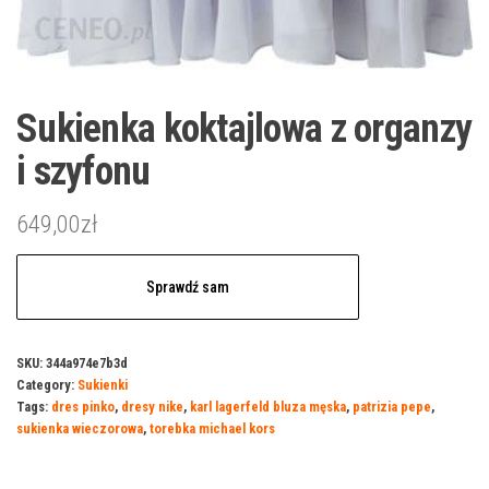
Sukienka koktajlowa z organzy
i szyfonu
649,00
zł
Sprawdź sam
SKU:
344a974e7b3d
Category:
Sukienki
Tags:
dres pinko
,
dresy nike
,
karl lagerfeld bluza męska
,
patrizia pepe
,
sukienka wieczorowa
,
torebka michael kors