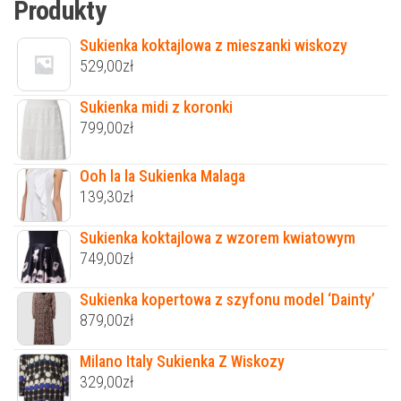
Produkty
Sukienka koktajlowa z mieszanki wiskozy
529,00
zł
Sukienka midi z koronki
799,00
zł
Ooh la la Sukienka Malaga
139,30
zł
Sukienka koktajlowa z wzorem kwiatowym
749,00
zł
Sukienka kopertowa z szyfonu model ‘Dainty’
879,00
zł
Milano Italy Sukienka Z Wiskozy
329,00
zł