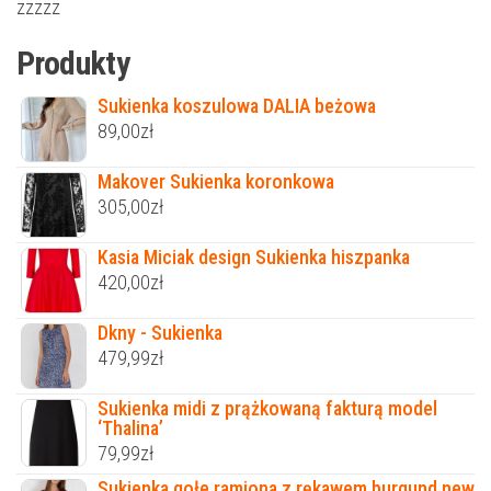
zzzzz
Produkty
Sukienka koszulowa DALIA beżowa
89,00
zł
Makover Sukienka koronkowa
305,00
zł
Kasia Miciak design Sukienka hiszpanka
420,00
zł
Dkny - Sukienka
479,99
zł
Sukienka midi z prążkowaną fakturą model
‘Thalina’
79,99
zł
Sukienka gołe ramiona z rękawem burgund new