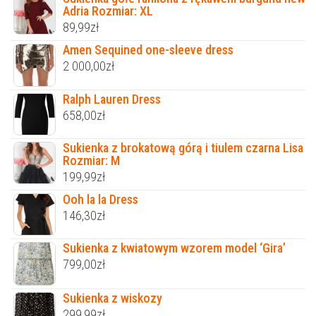
Adria Rozmiar: XL
89,99
zł
Amen Sequined one-sleeve dress
2 000,00
zł
Ralph Lauren Dress
658,00
zł
Sukienka z brokatową górą i tiulem czarna Lisa
Rozmiar: M
199,99
zł
Ooh la la Dress
146,30
zł
Sukienka z kwiatowym wzorem model ‘Gira’
799,00
zł
Sukienka z wiskozy
299,99
zł