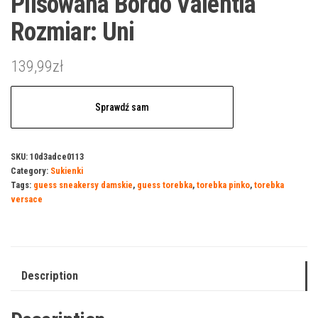
Plisowana Bordo Valentia
Rozmiar: Uni
139,99
zł
Sprawdź sam
SKU:
10d3adce0113
Category:
Sukienki
Tags:
guess sneakersy damskie
,
guess torebka
,
torebka pinko
,
torebka
versace
Description