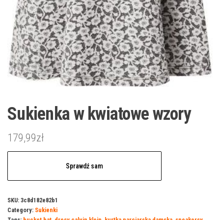
Sukienka w kwiatowe wzory
179,99
zł
Sprawdź sam
SKU:
3c8d182e82b1
Category:
Sukienki
Tags:
bucket hat
,
dresy calvin klein
,
kurtka narciarska damska
,
sneakersy