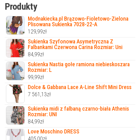
Produkty
Modnakiecka.pl Brązowo-Fioletowo-Zielona
Plisowana Sukienka 7028-22-A
129,99
zł
Sukienka Szyfonowa Asymetryczna Z
Falbankami Czerwona Carina Rozmiar: Uni
84,99
zł
Sukienka Nastia gołe ramiona niebieskoszara
Rozmiar: L
99,99
zł
Dolce & Gabbana Lace A-Line Shift Mini Dress
7 561,13
zł
Sukienka midi z falbaną czarno-biała Athenis
Rozmiar: UNI
84,99
zł
Love Moschino DRESS
405,00
zł