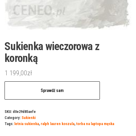
Sukienka wieczorowa z
koronką
1 199,00
zł
Sprawdź sam
SKU:
d0e29d85aefe
Category:
Sukienki
Tags:
letnia sukienka
,
ralph lauren koszula
,
torba na laptopa męska