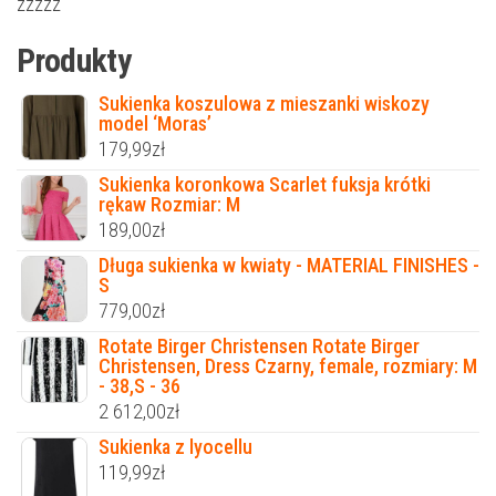
zzzzz
Produkty
Sukienka koszulowa z mieszanki wiskozy
model ‘Moras’
179,99
zł
Sukienka koronkowa Scarlet fuksja krótki
rękaw Rozmiar: M
189,00
zł
Długa sukienka w kwiaty - MATERIAL FINISHES -
S
779,00
zł
Rotate Birger Christensen Rotate Birger
Christensen, Dress Czarny, female, rozmiary: M
- 38,S - 36
2 612,00
zł
Sukienka z lyocellu
119,99
zł