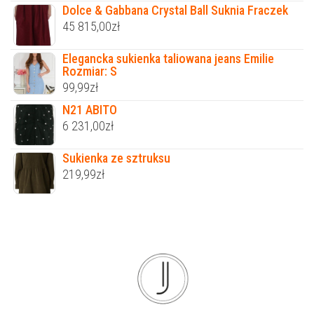
Dolce & Gabbana Crystal Ball Suknia Fraczek
45 815,00
zł
Elegancka sukienka taliowana jeans Emilie
Rozmiar: S
99,99
zł
N21 ABITO
6 231,00
zł
Sukienka ze sztruksu
219,99
zł