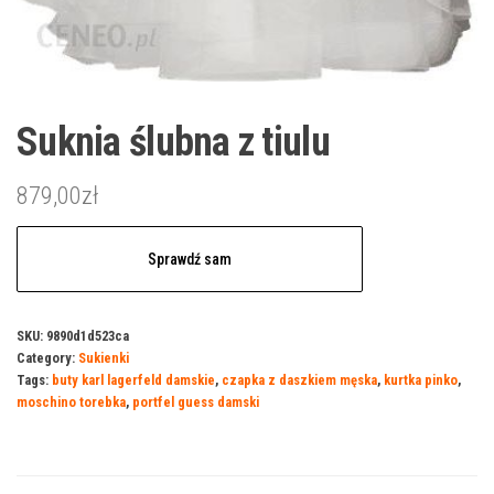
Suknia ślubna z tiulu
879,00
zł
Sprawdź sam
SKU:
9890d1d523ca
Category:
Sukienki
Tags:
buty karl lagerfeld damskie
,
czapka z daszkiem męska
,
kurtka pinko
,
moschino torebka
,
portfel guess damski