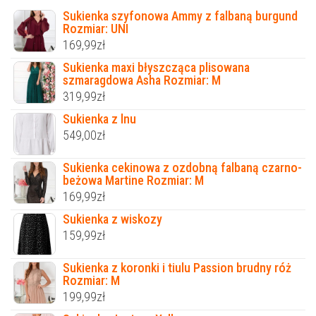
Sukienka szyfonowa Ammy z falbaną burgund
Rozmiar: UNI
169,99
zł
Sukienka maxi błyszcząca plisowana
szmaragdowa Asha Rozmiar: M
319,99
zł
Sukienka z lnu
549,00
zł
Sukienka cekinowa z ozdobną falbaną czarno-
beżowa Martine Rozmiar: M
169,99
zł
Sukienka z wiskozy
159,99
zł
Sukienka z koronki i tiulu Passion brudny róż
Rozmiar: M
199,99
zł