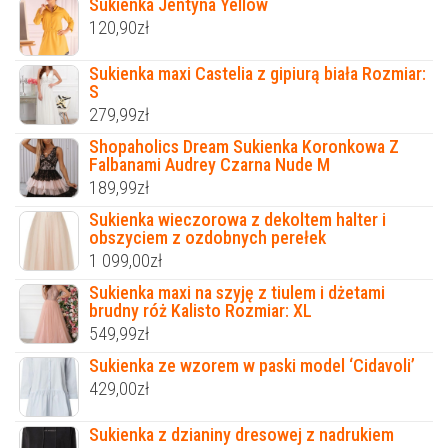
Sukienka Jentyna Yellow
120,90
zł
Sukienka maxi Castelia z gipiurą biała Rozmiar:
S
279,99
zł
Shopaholics Dream Sukienka Koronkowa Z
Falbanami Audrey Czarna Nude M
189,99
zł
Sukienka wieczorowa z dekoltem halter i
obszyciem z ozdobnych perełek
1 099,00
zł
Sukienka maxi na szyję z tiulem i dżetami
brudny róż Kalisto Rozmiar: XL
549,99
zł
Sukienka ze wzorem w paski model ‘Cidavoli’
429,00
zł
Sukienka z dzianiny dresowej z nadrukiem