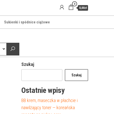
0
0,00zł
Sukienki i spódnice ciążowe
Szukaj
Szukaj
Ostatnie wpisy
BB krem, maseczka w płachcie i
nawilżający toner — koreańska