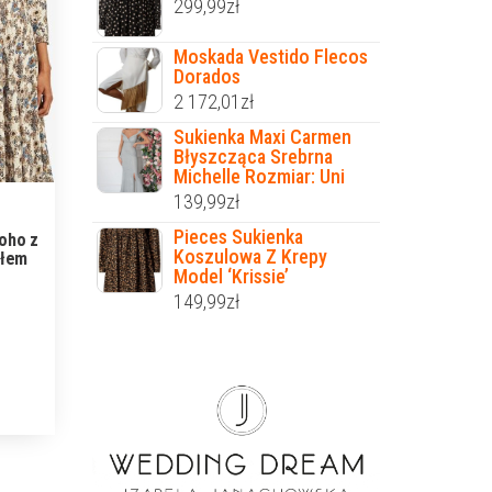
299,99
zł
Moskada Vestido Flecos
Dorados
2 172,01
zł
Sukienka Maxi Carmen
Błyszcząca Srebrna
Michelle Rozmiar: Uni
139,99
zł
Pieces Sukienka
boho z
Koszulowa Z Krepy
ołem
Model ‘Krissie’
149,99
zł