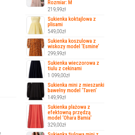
Rozmiar: M
219,99
zł
Sukienka koktajlowa z
plisami
549,00
zł
Sukienka koszulowa z
wiskozy model ‘Esmine’
299,99
zł
Sukienka wieczorowa z
tiulu z cekinami
1 099,00
zł
Sukienka mini z mieszanki
bawełny model ‘Taven’
149,99
zł
Sukienka plażowa z
efektowną przędzą
model ‘Ohara Bamia’
329,00
zł
w
Sukienka tiulowa mini z