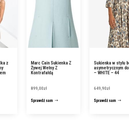
lka z
Marc Cain Sukienka Z
Sukienka w stylu 
ny
Żywej Wełny Z
asymetrycznym d
tem
Kontrafałdą
– WHITE – 44
899,00
zł
649,90
zł
Sprawdź sam
Sprawdź sam