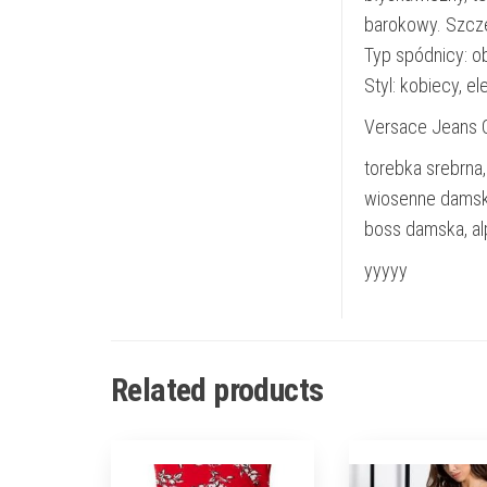
barokowy. Szcze
Typ spódnicy: ob
Styl: kobiecy, e
Versace Jeans 
torebka srebrna, 
wiosenne damski
boss damska, al
yyyyy
Related products