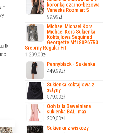
koronką czarno-beżowa
w –
Vaneska Rozmiar: S
wy –
99,99
zł
Michael Michael Kors
Michael Kors Sukienka
Koktajlowa Sequined
Georgette Mf180P67R3
urtki
Srebrny Regular Fit
ugo
1 299,00
zł
Pennyblack - Sukienka
449,99
zł
Sukienka koktajlowa z
satyny
579,00
zł
Ooh la la Bawełniana
sukienka BALI maxi
209,00
zł
Sukienka z wiskozy