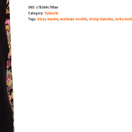
SKU:
c7b369c700ae
Category:
Sukienki
Tags:
bluzy męskie
,
markowe torebki
,
stringi damskie
,
torba mich