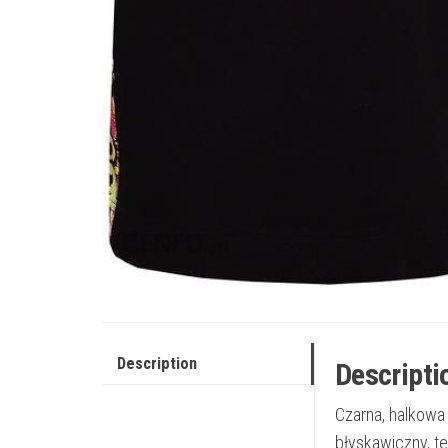
Description
Descripti
Czarna, halkowa
błyskawiczny, t