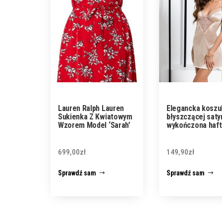
Lauren Ralph Lauren
Elegancka koszu
Sukienka Z Kwiatowym
błyszczącej saty
Wzorem Model ‘Sarah’
wykończona haf
699,00
zł
149,90
zł
Sprawdź sam
Sprawdź sam