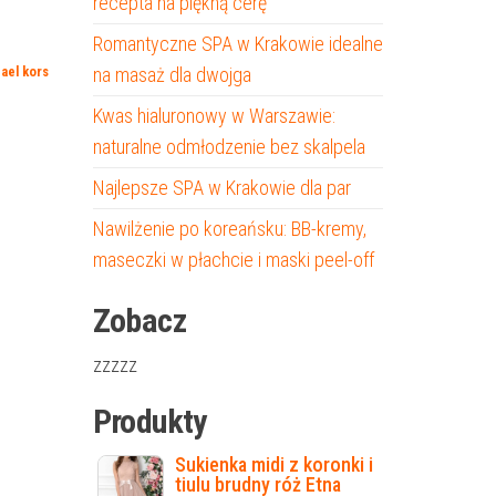
recepta na piękną cerę
Romantyczne SPA w Krakowie idealne
ael kors
na masaż dla dwojga
Kwas hialuronowy w Warszawie:
naturalne odmłodzenie bez skalpela
Najlepsze SPA w Krakowie dla par
Nawilżenie po koreańsku: BB-kremy,
maseczki w płachcie i maski peel-off
Zobacz
zzzzz
Produkty
Sukienka midi z koronki i
tiulu brudny róż Etna