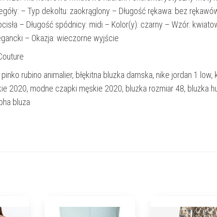
góły: – Typ dekoltu: zaokrąglony – Długość rękawa: bez rękawó
cisła – Długość spódnicy: midi – Kolor(y): czarny – Wzór: kwiato
legancki – Okazja: wieczorne wyjście
Couture
pinko rubino animalier, błękitna bluzka damska, nike jordan 1 low, k
e 2020, modne czapki męskie 2020, bluzka rozmiar 48, bluzka h
pha bluza