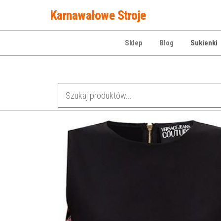
Przejdź
Karnawałowe Stroje
do
treści
Sklep
Blog
Sukienki
Kategorie