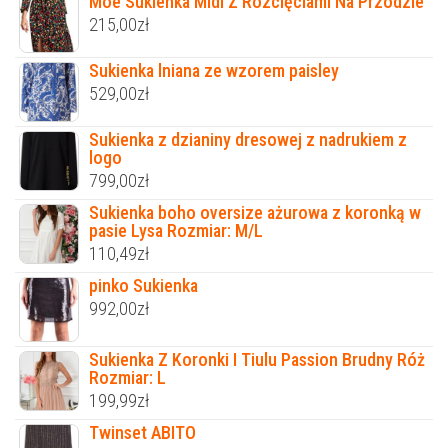
Moe Sukienka Midi Z Rozcięciami Na Przodzie
215,00
zł
Sukienka lniana ze wzorem paisley
529,00
zł
Sukienka z dzianiny dresowej z nadrukiem z
logo
799,00
zł
Sukienka boho oversize ażurowa z koronką w
pasie Lysa Rozmiar: M/L
110,49
zł
pinko Sukienka
992,00
zł
Sukienka Z Koronki I Tiulu Passion Brudny Róż
Rozmiar: L
199,99
zł
Twinset ABITO