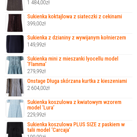
1 484,00
zł
Sukienka koktajlowa z siateczki z cekinami
399,00
zł
Sukienka z dzianiny z wywijanym kołnierzem
149,99
zł
Sukienka mini z mieszanki lyocellu model
‘Flamma’
279,99
zł
Onstage Długa skórzana kurtka z kieszeniami
2 604,00
zł
Sukienka koszulowa z kwiatowym wzorem
model ‘Lura’
229,99
zł
Sukienka koszulowa PLUS SIZE z paskiem w
talii model ‘Carcaja’
199,99
zł