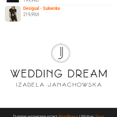
Desigual - Sukienka
219,99
zł
Dumnie wspierane przez
WordPress
|
Motyw:
Envo