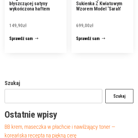
błyszczącej satyny
Sukienka Z Kwiatowym
wykończona haftem
Wzorem Model ‘Sarah’
149,90
zł
699,00
zł
Sprawdź sam
Sprawdź sam
Szukaj
Szukaj
Ostatnie wpisy
BB krem, maseczka w płachcie i nawilżający toner —
koreańska recepta na piękną cerę