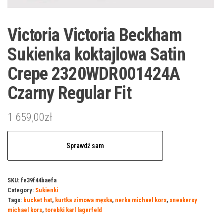
Victoria Victoria Beckham
Sukienka koktajlowa Satin
Crepe 2320WDR001424A
Czarny Regular Fit
1 659,00
zł
Sprawdź sam
SKU:
fe39f44baefa
Category:
Sukienki
Tags:
bucket hat
,
kurtka zimowa męska
,
nerka michael kors
,
sneakersy
michael kors
,
torebki karl lagerfeld