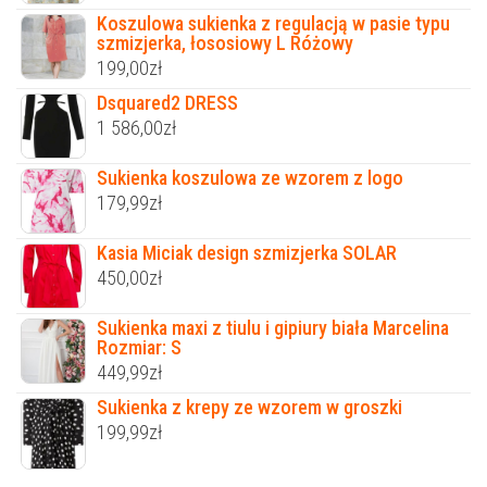
Koszulowa sukienka z regulacją w pasie typu
szmizjerka, łososiowy L Różowy
199,00
zł
Dsquared2 DRESS
1 586,00
zł
Sukienka koszulowa ze wzorem z logo
179,99
zł
Kasia Miciak design szmizjerka SOLAR
450,00
zł
Sukienka maxi z tiulu i gipiury biała Marcelina
Rozmiar: S
449,99
zł
Sukienka z krepy ze wzorem w groszki
199,99
zł