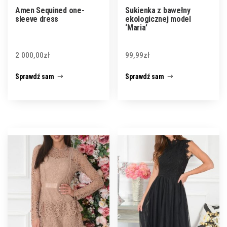
Amen Sequined one-
Sukienka z bawełny
sleeve dress
ekologicznej model
‘Maria’
2 000,00
zł
99,99
zł
Sprawdź sam
Sprawdź sam