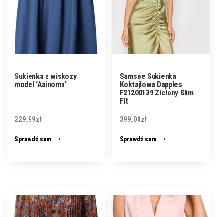
Sukienka z wiskozy
Samsøe Sukienka
model ‘Aainoma’
Koktajlowa Dapples
F21200139 Zielony Slim
Fit
229,99
zł
399,00
zł
Sprawdź sam
Sprawdź sam