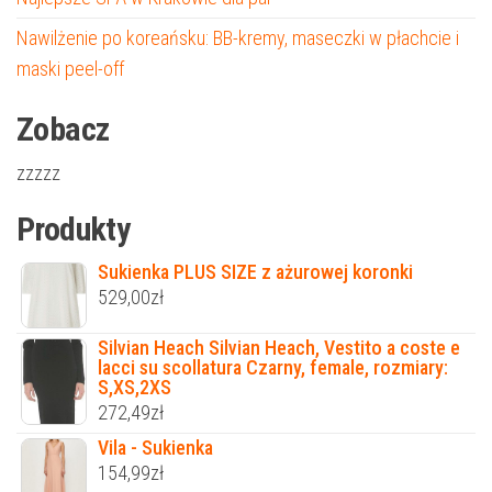
Nawilżenie po koreańsku: BB-kremy, maseczki w płachcie i
maski peel-off
Zobacz
zzzzz
Produkty
Sukienka PLUS SIZE z ażurowej koronki
529,00
zł
Silvian Heach Silvian Heach, Vestito a coste e
lacci su scollatura Czarny, female, rozmiary:
S,XS,2XS
272,49
zł
Vila - Sukienka
154,99
zł