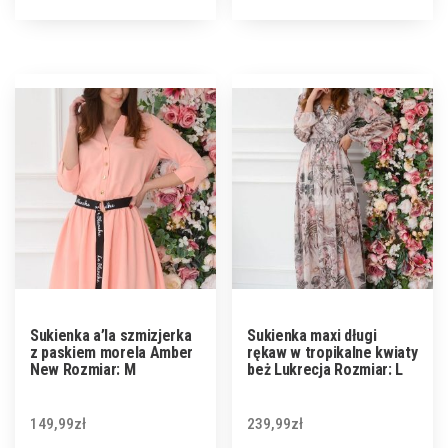
Sukienka a’la szmizjerka
Sukienka maxi długi
z paskiem morela Amber
rękaw w tropikalne kwiaty
New Rozmiar: M
beż Lukrecja Rozmiar: L
149,99
zł
239,99
zł