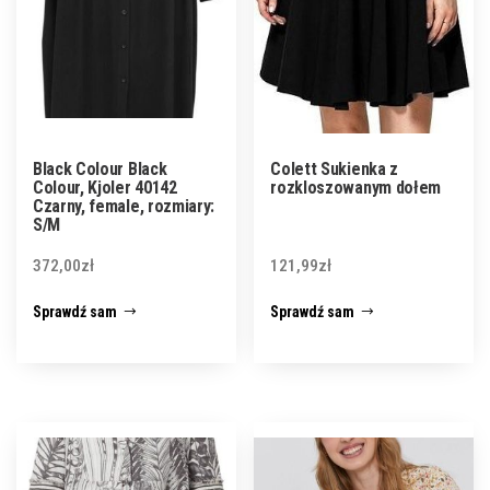
Black Colour Black
Colett Sukienka z
Colour, Kjoler 40142
rozkloszowanym dołem
Czarny, female, rozmiary:
S/M
372,00
zł
121,99
zł
Sprawdź sam
Sprawdź sam