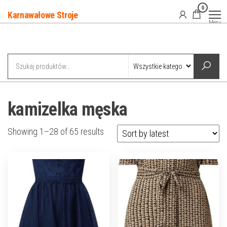
Przejdź
0
Karnawałowe Stroje
do
Menu
treści
Kategorie
kamizelka męska
Showing 1–28 of 65 results