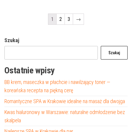
1
2
3
→
Szukaj
Szukaj
Ostatnie wpisy
BB krem, maseczka w płachcie i nawilżający toner —
koreańska recepta na piękną cerę
Romantyczne SPA w Krakowie idealne na masaż dla dwojga
Kwas hialuronowy w Warszawie: naturalne odmłodzenie bez
skalpela
Najlepsze SPA w Krakowie dla par