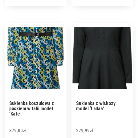
Sukienka koszulowa z
Sukienka z wiskozy
paskiem w talii model
model ‘Ladaa’
‘Kate’
879,00
zł
279,99
zł