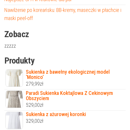
Nawilżenie po koreańsku: BB-kremy, maseczki w płachcie i
maski peel-off
Zobacz
zzzzz
Produkty
Sukienka z bawełny ekologicznej model
‘Monico’
279,99
zł
Paradi Sukienka Koktajlowa Z Cekinowym
Obszyciem
529,00
zł
Sukienka z ażurowej koronki
329,00
zł