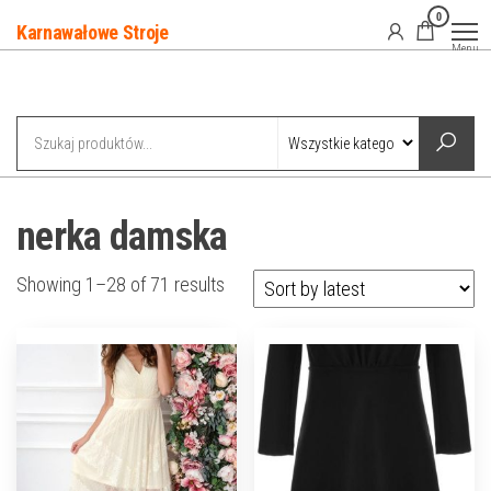
Przejdź
0
Karnawałowe Stroje
do
Menu
treści
Kategorie
nerka damska
Showing 1–28 of 71 results