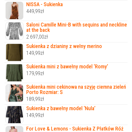
NISSA - Sukienka
449,99
zł
Saloni Camille Mini-B with sequins and neckline
at the back
2 697,00
zł
Sukienka z dzianiny z wełny merino
149,99
zł
Sukienka mini z bawełny model ‘Romy’
179,99
zł
Sukienka mini cekinowa na szyję ciemna zieleń
Porto Rozmiar: S
189,99
zł
Sukienka z bawełny model ‘Nula’
149,99
zł
For Love & Lemons - Sukienka Z Płatków Róż