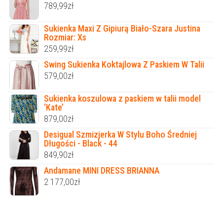
789,99
zł
Sukienka Maxi Z Gipiurą Biało-Szara Justina
Rozmiar: Xs
259,99
zł
Swing Sukienka Koktajlowa Z Paskiem W Talii
579,00
zł
Sukienka koszulowa z paskiem w talii model
‘Kate’
879,00
zł
Desigual Szmizjerka W Stylu Boho Średniej
Długości - Black - 44
849,90
zł
Andamane MINI DRESS BRIANNA
2 177,00
zł