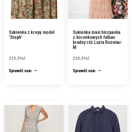
Sukienka z krepy model
Sukienka maxi hiszpanka
‘Steph’
z koronkowych falban
brudny róż Luzia Rozmiar:
M
229,99
zł
220,99
zł
Sprawdź sam
Sprawdź sam