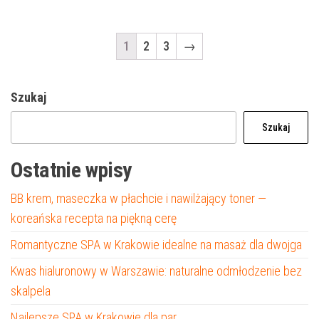
1
2
3
→
Szukaj
Szukaj
Ostatnie wpisy
BB krem, maseczka w płachcie i nawilżający toner —
koreańska recepta na piękną cerę
Romantyczne SPA w Krakowie idealne na masaż dla dwojga
Kwas hialuronowy w Warszawie: naturalne odmłodzenie bez
skalpela
Najlepsze SPA w Krakowie dla par