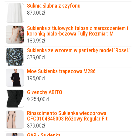
Suknia ślubna z szyfonu
879,00
zł
Sukienka z tiulowych falban z marszczeniem i
koronką biało-beżowa Tully Rozmiar: M
189,99
zł
Sukienka ze wzorem w panterkę model ‘RoseL’
379,00
zł
Moe Sukienka trapezowa M286
195,00
zł
Givenchy ABITO
9 254,00
zł
Rinascimento Sukienka wieczorowa
CFC0104845003 Różowy Regular Fit
379,00
zł
GAP - Sukienka