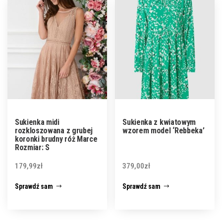
Sukienka midi
Sukienka z kwiatowym
rozkloszowana z grubej
wzorem model ‘Rebbeka’
koronki brudny róż Marce
Rozmiar: S
179,99
zł
379,00
zł
Sprawdź sam
Sprawdź sam