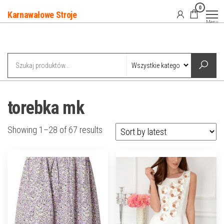
Przejdź
0
Karnawałowe Stroje
do
Menu
treści
Kategorie
torebka mk
Showing 1–28 of 67 results