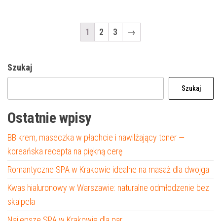
1
2
3
→
Szukaj
Szukaj
Ostatnie wpisy
BB krem, maseczka w płachcie i nawilżający toner —
koreańska recepta na piękną cerę
Romantyczne SPA w Krakowie idealne na masaż dla dwojga
Kwas hialuronowy w Warszawie: naturalne odmłodzenie bez
skalpela
Najlepsze SPA w Krakowie dla par