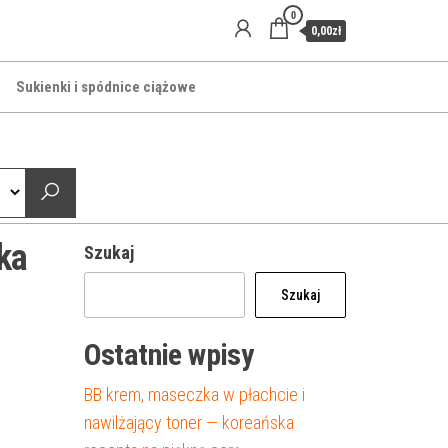
0
0,00zł
Sukienki i spódnice ciążowe
ka
Szukaj
Szukaj
Ostatnie wpisy
BB krem, maseczka w płachcie i
nawilżający toner — koreańska