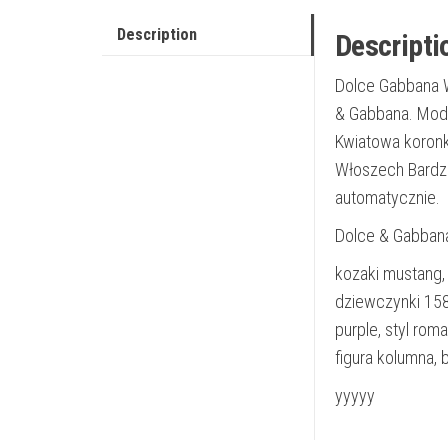
Description
Descripti
Dolce Gabbana W
& Gabbana. Mode
Kwiatowa koronk
Włoszech Bardzo
automatycznie.
Dolce & Gabban
kozaki mustang, b
dziewczynki 158,
purple, styl rom
figura kolumna,
yyyyy