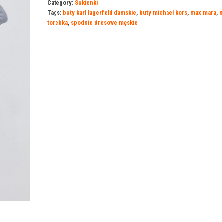
Category:
Sukienki
Tags:
buty karl lagerfeld damskie
,
buty michael kors
,
max mara
,
m
torebka
,
spodnie dresowe męskie