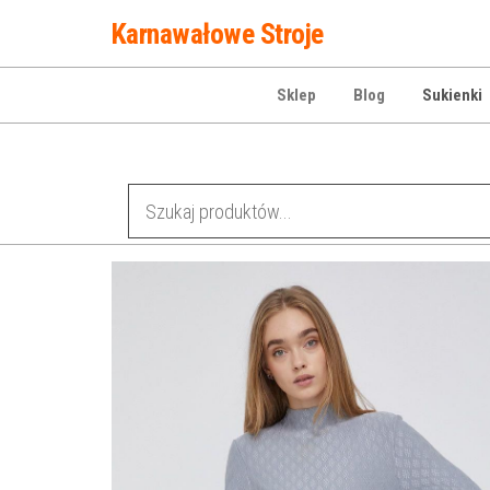
Przejdź
Karnawałowe Stroje
do
treści
Sklep
Blog
Sukienki
Kategorie