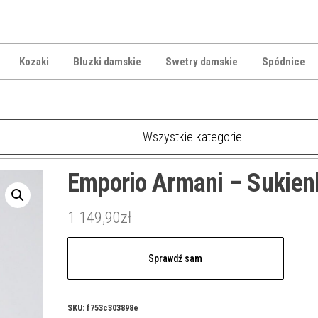
Kozaki
Bluzki damskie
Swetry damskie
Spódnice
Emporio Armani – Sukien
1 149,90
zł
Sprawdź sam
SKU:
f753c303898e