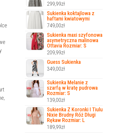
299,99
zł
Sukienka koktajlowa z
haftami kwiatowymi
olce
749,00
zł
Sukienka maxi szyfonowa
asymetryczna malinowa
 we
Ottavia Rozmiar: S
y
209,99
zł
Guess Sukienka
349,00
zł
Sukienka Melanie z
szarfą w kratę pudrowa
rt
Rozmiar: S
ne,
139,00
zł
Sukienka Z Koronki I Tiulu
Nixie Brudny Róż Długi
Rękaw Rozmiar: L
189,99
zł