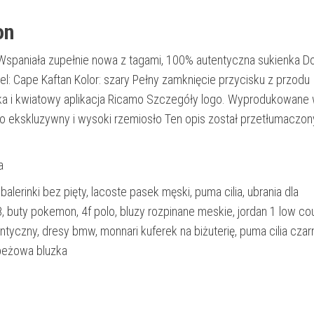
on
spaniała zupełnie nowa z tagami, 100% autentyczna sukienka D
l: Cape Kaftan Kolor: szary Pełny zamknięcie przycisku z przodu
a i kwiatowy aplikacja Ricamo Szczegóły logo. Wyprodukowane
 ekskluzywny i wysoki rzemiosło Ten opis został przetłumaczon
a
alerinki bez pięty, lacoste pasek męski, puma cilia, ubrania dla
 buty pokemon, 4f polo, bluzy rozpinane meskie, jordan 1 low cou
antyczny, dresy bmw, monnari kuferek na biżuterię, puma cilia czar
 beżowa bluzka