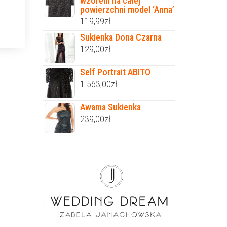
wzorem na całej
powierzchni model ‘Anna’
119,99
zł
Sukienka Dona Czarna
129,00
zł
Self Portrait ABITO
1 563,00
zł
Awama Sukienka
239,00
zł