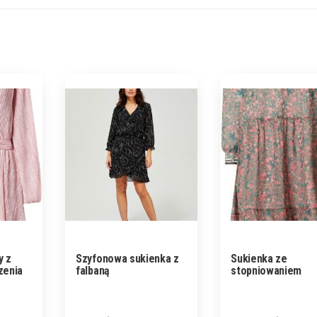
y z
Szyfonowa sukienka z
Sukienka ze
zenia
falbaną
stopniowaniem