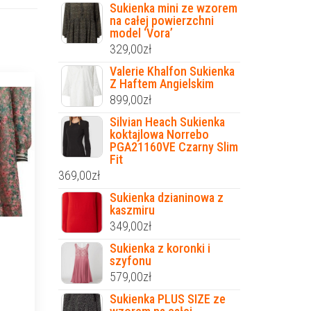
Sukienka mini ze wzorem
na całej powierzchni
model ‘Vora’
329,00
zł
Valerie Khalfon Sukienka
Z Haftem Angielskim
899,00
zł
Silvian Heach Sukienka
koktajlowa Norrebo
PGA21160VE Czarny Slim
Fit
369,00
zł
Sukienka dzianinowa z
kaszmiru
349,00
zł
Sukienka z koronki i
szyfonu
579,00
zł
Sukienka PLUS SIZE ze