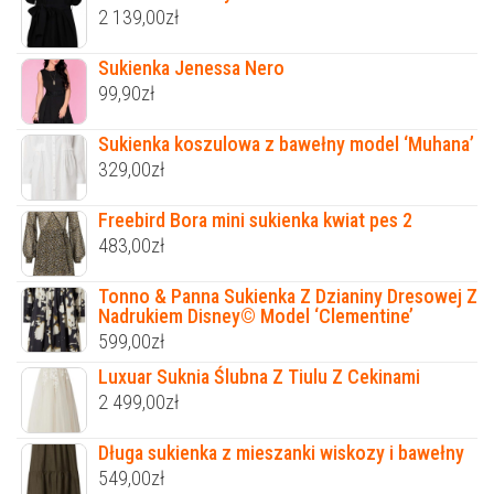
2 139,00
zł
Sukienka Jenessa Nero
99,90
zł
Sukienka koszulowa z bawełny model ‘Muhana’
329,00
zł
Freebird Bora mini sukienka kwiat pes 2
483,00
zł
Tonno & Panna Sukienka Z Dzianiny Dresowej Z
Nadrukiem Disney© Model ‘Clementine’
599,00
zł
Luxuar Suknia Ślubna Z Tiulu Z Cekinami
2 499,00
zł
Długa sukienka z mieszanki wiskozy i bawełny
549,00
zł