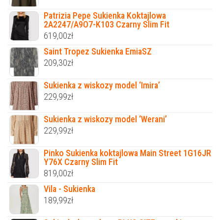
Patrizia Pepe Sukienka Koktajlowa
2A2247/A9O7-K103 Czarny Slim Fit
619,00
zł
Saint Tropez Sukienka EmiaSZ
209,30
zł
Sukienka z wiskozy model ‘Imira’
229,99
zł
Sukienka z wiskozy model ‘Werani’
229,99
zł
Pinko Sukienka koktajlowa Main Street 1G16JR
Y76X Czarny Slim Fit
819,00
zł
Vila - Sukienka
189,99
zł