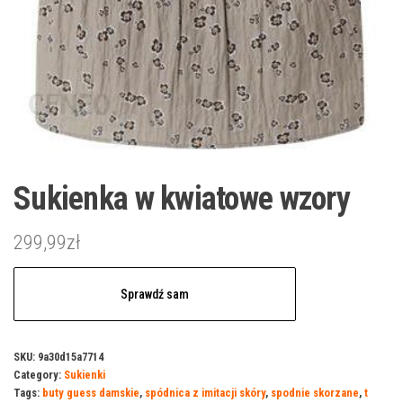
Sukienka w kwiatowe wzory
299,99
zł
Sprawdź sam
SKU:
9a30d15a7714
Category:
Sukienki
Tags:
buty guess damskie
,
spódnica z imitacji skóry
,
spodnie skorzane
,
t